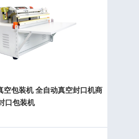
真空包装机 全自动真空封口机商
空封口包装机