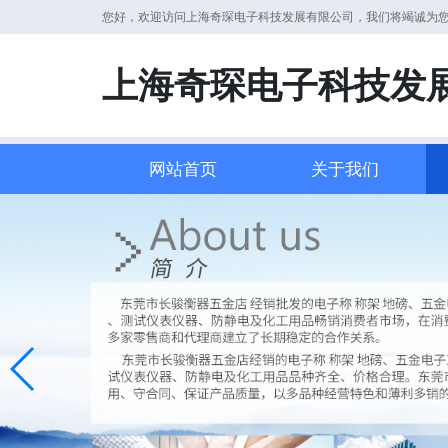
您好，欢迎访问上海奇琛电子科技发展有限公司，我们将竭诚为
上海奇琛电子科技发
网站首页
关于我们