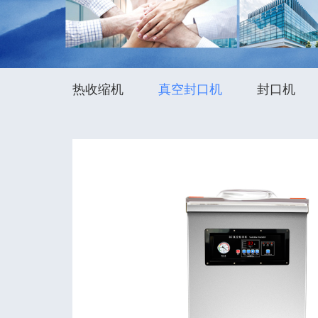
热收缩机
真空封口机
封口机