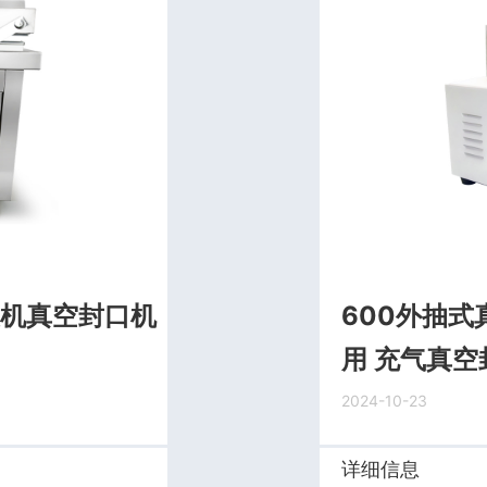
包装机真空封口机
600外抽式
用 充气真
2024-10-23
详细信息