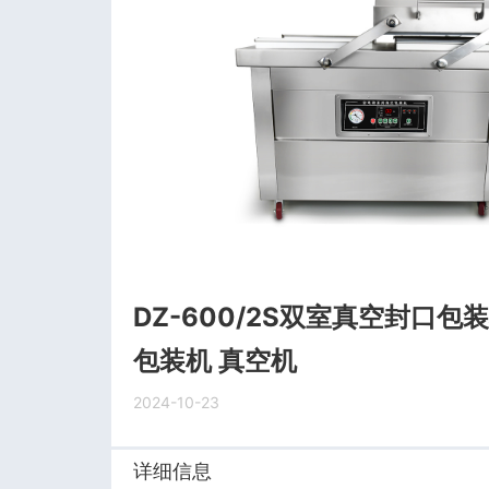
DZ-600/2S双室真空封口
包装机 真空机
2024-10-23
详细信息