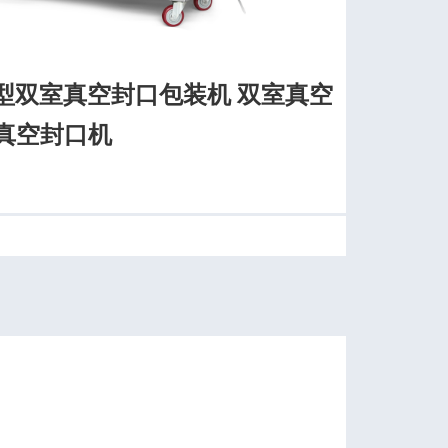
2S型双室真空封口包装机 双室真空
室真空封口机