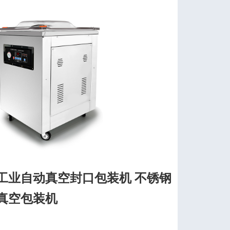
2D工业自动真空封口包装机 不锈钢
 真空包装机