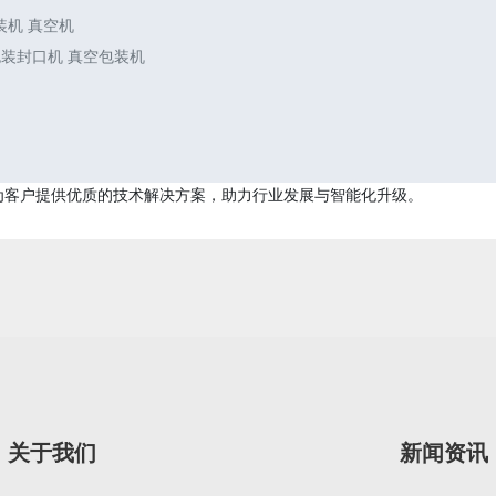
装机 真空机
包装封口机 真空包装机
为客户提供优质的技术解决方案，助力行业发展与智能化升级。
关于我们
新闻资讯