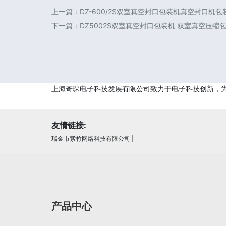
上一篇：
DZ-600/2S双室真空封口包装机真空封口机包
下一篇：
DZ5002S双室真空封口包装机 双室真空压缩
上海奇琛电子科技发展有限公司致力于电子科技创新，
友情链接:
瑞金市紫竹网络科技有限公司
|
产品中心