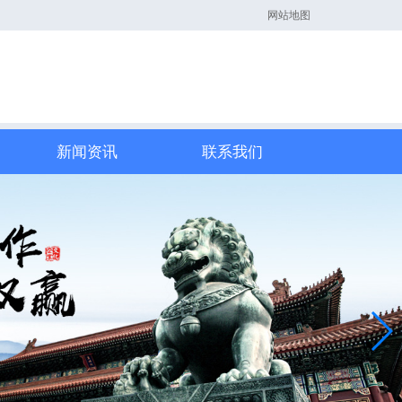
网站地图
新闻资讯
联系我们